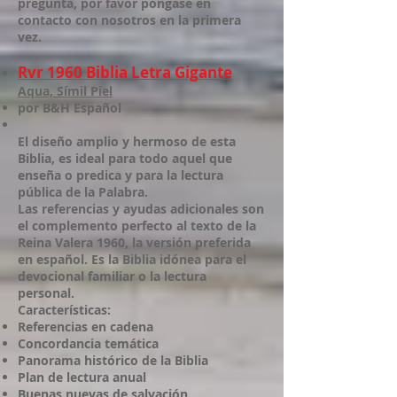
pregunta, por favor póngase en
contacto con nosotros en la primera
vez.
Rvr 1960 Biblia Letra Gigante
Aqua, Símil Piel
por B&H Español
El diseño amplio y hermoso de esta
Biblia, es ideal para todo aquel que
enseña o predica y para la lectura
pública de la Palabra.
Las referencias y ayudas adicionales son
el complemento perfecto al texto de la
Reina Valera 1960, la versión preferida
en español. Es la Biblia idónea para el
devocional familiar o la lectura
personal.
Características:
Referencias en cadena
Concordancia temática
Panorama histórico de la Biblia
Plan de lectura anual
Buenas nuevas de salvación