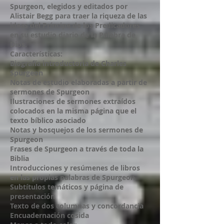
Spurgeon, elegidos y editados por
Alistair Begg para traer la riqueza de las
ideas del Príncipe de los Predicadores
en su estudio diario de la Palabra de
Dios.
Características:
Biografía introductoria de Charles
Spurgeon
Notas de estudio elaboradas a partir de
sermones de Spurgeon
Ilustraciones de sermones extraídos
colocados en la misma página que el
texto bíblico asociado
Notas y bosquejos de los sermones de
Spurgeon
Frases de Spurgeon a través de toda la
Biblia
Introducciones y resúmenes de libros
en las propias palabras de Spurgeon
Subtítulos temáticos y página de
presentación
Texto de dos columnas y concordancia
Encuadernación cosida