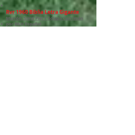
Rvr 1960 Biblia Letra Gigante
Marrón, Símil Piel Y Solapa Con Imán
por B&H Español
El diseño amplio y hermoso de esta
Biblia, es ideal para todo aquel que
enseña o predica y para la lectura
pública de la Palabra.
Las referencias y ayudas adicionales son
el complemento perfecto al texto de la
Reina Valera 1960, la versión preferida
en español. Es la Biblia idónea para el
devocional familiar o la lectura
personal.
Características:
Referencias en cadena
Concordancia temática
Panorama histórico de la Biblia
Plan de lectura anual
Buenas nuevas de salvación
Palabras de Cristo en rojo.