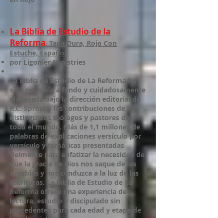
La Biblia de Estudio de la
Reforma
,
Tapa Dura, Rojo Con
Estuche, Español
por Ligonier Ministries
La Biblia de Estudio de La Reforma ha
sido revisada a fondo y cuidadosamente
elaborada bajo la dirección editorial de
R.C. Sproul y las contribuciones de 75
distinguidos teólogos y pastores de
todo el mundo. Más de 1,1 millones de
palabras de explicaciones versículo por
versículo y temáticas presentadas
fielmente para enfatizar la necesidad de
que la gracia de Dios nos saque de las
tinieblas y nos conduzca a la luz de las
Escrituras. La Biblia de Estudio de La
Reforma ofrece una experiencia de
lectura, estudio y discipulado sin
precedentes para cada edad y etapa de