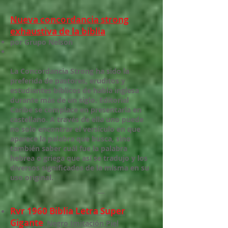
Nueva concordancia strong
exhaustiva de la biblia
por Grupo Nelson
La Concordancia Strong ha sido la
preferida de pastores, eruditos y
estudiantes bíblicos de habla inglesa
durante más de un siglo. Editorial
Caribe se complace en presentarla en
castellano. A través de ella uno puede
no solo encontrar el versículo en que
aparece la palabra que busca, sino
también saber cuál fue la palabra
hebrea o griega que así se tradujo y los
diversos significados de la misma en su
uso original.
Rvr 1960 Biblia Letra Super
Gigante
,
Negro Imitación Piel