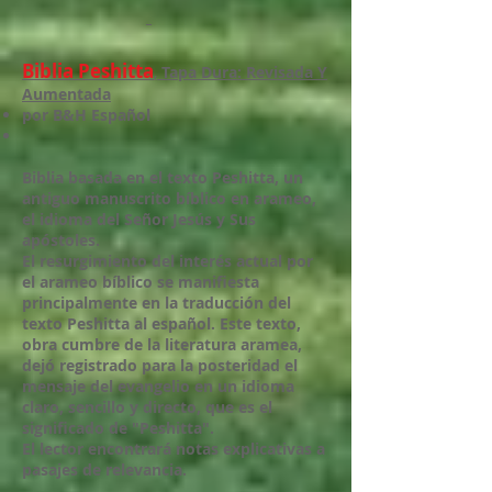
Biblia Peshitta
,
Tapa Dura: Revisada Y
Aumentada
por B&H Español
Biblia basada en el texto Peshitta, un
antiguo manuscrito bíblico en arameo,
el idioma del Señor Jesús y Sus
apóstoles.
El resurgimiento del interés actual por
el arameo bíblico se manifiesta
principalmente en la traducción del
texto Peshitta al español. Este texto,
obra cumbre de la literatura aramea,
dejó registrado para la posteridad el
mensaje del evangelio en un idioma
claro, sencillo y directo, que es el
significado de "Peshitta".
El lector encontrará notas explicativas a
pasajes de relevancia.