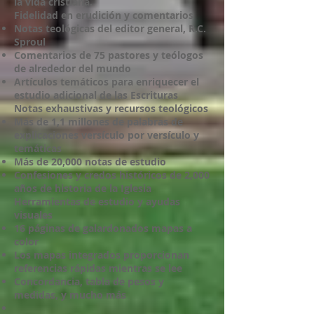
la vida cristiana.
Fidelidad en erudición y comentarios
Notas teológicas del editor general, R.C.
Sproul
Comentarios de 75 pastores y teólogos
de alrededor del mundo
Artículos temáticos para enriquecer el
estudio adicional de las Escrituras
Notas exhaustivas y recursos teológicos
Más de 1,1 millones de palabras de
explicaciones versículo por versículo y
temáticas
Más de 20,000 notas de estudio
Confesiones y credos históricos de 2,000
años de historia de la Iglesia
Herramientas de estudio y ayudas
visuales
16 páginas de galardonados mapas a
color
Los mapas integrados proporcionan
referencias rápidas mientras se lee
Concordancia, tabla de pesos y
medidas, y mucho más