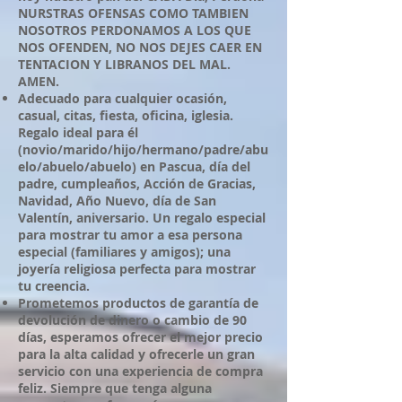
NURSTRAS OFENSAS COMO TAMBIEN
NOSOTROS PERDONAMOS A LOS QUE
NOS OFENDEN, NO NOS DEJES CAER EN
TENTACION Y LIBRANOS DEL MAL.
AMEN.
Adecuado para cualquier ocasión,
casual, citas, fiesta, oficina, iglesia.
Regalo ideal para él
(novio/marido/hijo/hermano/padre/abu
elo/abuelo/abuelo) en Pascua, día del
padre, cumpleaños, Acción de Gracias,
Navidad, Año Nuevo, día de San
Valentín, aniversario. Un regalo especial
para mostrar tu amor a esa persona
especial (familiares y amigos); una
joyería religiosa perfecta para mostrar
tu creencia.
Prometemos productos de garantía de
devolución de dinero o cambio de 90
días, esperamos ofrecer el mejor precio
para la alta calidad y ofrecerle un gran
servicio con una experiencia de compra
feliz. Siempre que tenga alguna