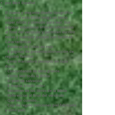
por B&H Español
El nuevo y elegante diseño tipográfico
hace que esta Biblia tenga un texto
súper nítido y cómodo para leer. Sus
páginas espaciosas ofrecen referencias
al final del versículo y permiten escribir
notas y subrayar pasajes con facilidad.
Características
- Palabras de Cristo en rojo
- 8 páginas de presentación/sección de
registro familiar
- Cinta marcadora (excepto en tapa
dura)
- Concordancia de letra grande
- Cómo leer toda la Biblia
- El plan de salvación
- 8 mapas a todo color
- Resumen de los libros de la Biblia
- Referencias al final del versículo
- Qué leer cuando...
- Caja de regalo (ediciones piel fabricada
y símil piel)