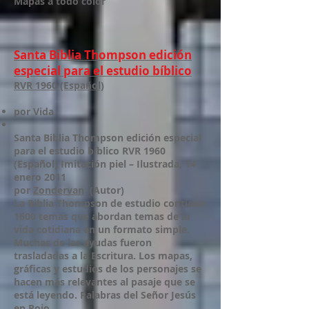
Mapas a todo color
Santa Biblia Thompson edición
especial para el estudio bíblico
RVR 1960 (Español)
por Vida
Santa Biblia Thompson edición especial
para el estudio bíblico RVR 1960
(Español) Imitación piel – Ilustrada, 14
enero 2011
por
Zondervan
(Autor)
La Biblia Thompson de estudio contiene
1600 temas que abordan temas de la
vida cotidiana en un formato simple.
Muchas de las ayudas fueron
trasladadas a la Escritura. Los mapas,
gráficas y estudios de los personajes se
hacen más relevantes al pasaje que se
está leyendo. Palabras del Señor Jesús
en Rojo