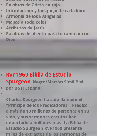
Palabras de Cristo en rojo.
Introducción y bosquejo de cada libro
Armonía de los Evangelios
Mapas a todo color
Atributos de Jesús
Palabras de aliento para tu caminar con
Dios
Rvr 1960 Biblia de Estudio
Spurgeon
,
Negro/Marrón Símil Piel
por B&H Español
Charles Spurgeon ha sido llamado el
"Príncipe de los Predicadores". Predicó
a más de 10 millones de personas en su
vida, y sus sermones escritos han
impactado a millones más. La Biblia de
Estudio Spurgeon RVR1960 presenta
miles de extractos de los sermones de