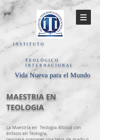
INSTITUTO
TEOLÓGICO
INTERNACIONAL
Vida Nueva para el Mundo
MAESTRIA EN
TEOLOGIA
La Maestría en Teología Bíblica con
énfasis en Teología,
requiere preparar una tesis de grado o